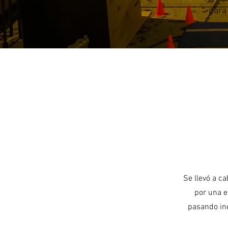
para
Se llevó a c
por una e
pasando inc