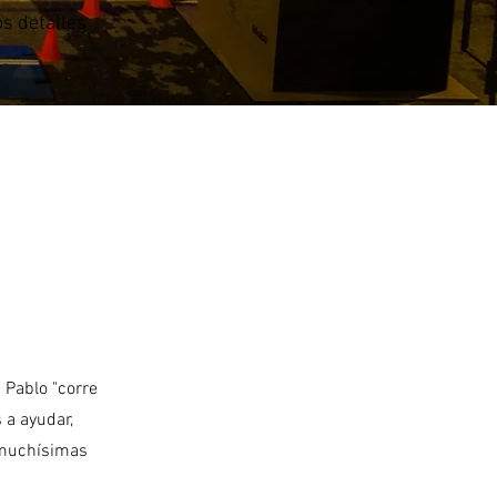
os detalles
 Pablo "corre
 a ayudar,
 muchísimas