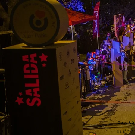
Esta es
quién er