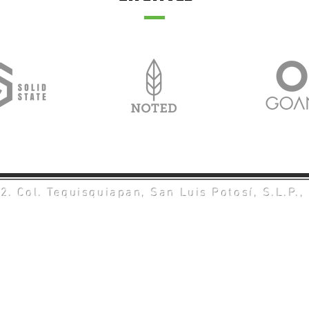
2. Col. Tequisquiapan, San Luis Potosí, S.L.P.,