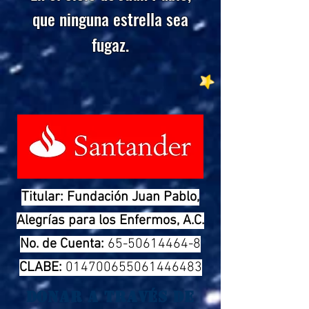
que ninguna estrella sea
fugaz.
Titular: Fundación Juan Pablo,
Alegrías para los Enfermos, A.C.
No. de Cuenta:
65-50614464-8
CLABE:
014700655061446483
D
onar a través de