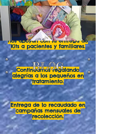
Kit de entretenimiento y
protección para pacientes y
familiares.
Doctores del Hospital Central,
nos apoyan con la entrega de
Kits a pacientes y familiares.
BLOG
Continuamos regalando
alegrías a los pequeños en
tratamiento.
Entrega de lo recaudado en
campañas mensuales de
recolección.